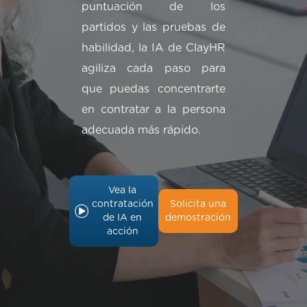
puntuación de los
partidos y las pruebas de
habilidad, la IA de ClayHR
agiliza cada paso para
que puedas concentrarte
en contratar a la persona
adecuada más rápido.
Vea la
contratación
Solicita una
de IA en
demostración
acción