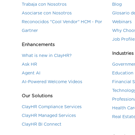
Trabaja con Nosotros
Blog
Asociarse con Nosotros
Glosario 
Reconocidos "Cool Vendor" HCM - Por
Webinars
Gartner
Why Choos
Job Profile
Enhancements
Industries
What is new in ClayHR?
Ask HR
Governmen
Agent AI
Education 
AI-Powered Welcome Videos
Financial 
Technolog
Our Solutions
Profession
ClayHR Compliance Services
Health Car
ClayHR Managed Services
Real Estat
ClayHR BI Connect