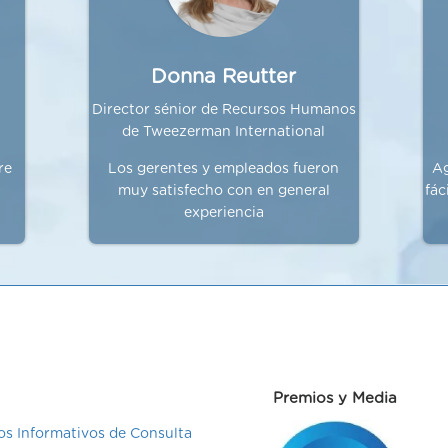
Donna Reutter
Director sénior de Recursos Humanos
de Tweezerman International
re
Los gerentes y empleados fueron
Ag
muy satisfecho con en general
fác
experiencia
Premios y Media
s Informativos de Consulta