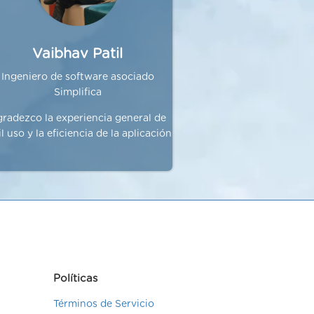
Vaibhav Patil
Ingeniero de software asociado
Simplifica
radezco la experiencia general de
il uso y la eficiencia de la aplicación
Políticas
Términos de Servicio