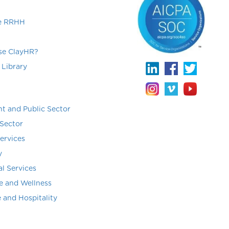
de RRHH
e ClayHR?
 Library
t and Public Sector
Sector
Services
y
al Services
e and Wellness
e and Hospitality