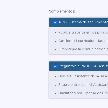
Complementos:
ATS - Sistema de seguimient
Publica trabajos en los princ
Gestione el currículum, las c
Simplifique la comunicación 
Pregúntale a RRHH - AI Assis
Dele a su asistente de IA su 
Sube y entrena al AI Assistan
Habilitado por OpenAI de últ