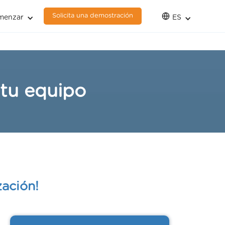
Solicita una demostración
menzar
ES
 tu equipo
ación!