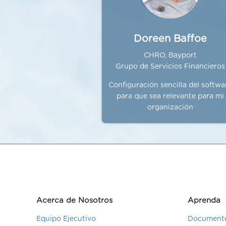
Doreen Baffoe
CHRO, Bayport
Grupo de Servicios Financieros
Configuración sencilla del softwa
para que sea relevante para mi
organización
Acerca de Nosotros
Aprenda
Equipo Ejecutivo
Documento