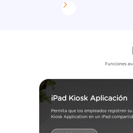
Funciones ava
iPad Kiosk Aplicación
Permita que los empleados registren su
Kiosk Application en un iPad compartid