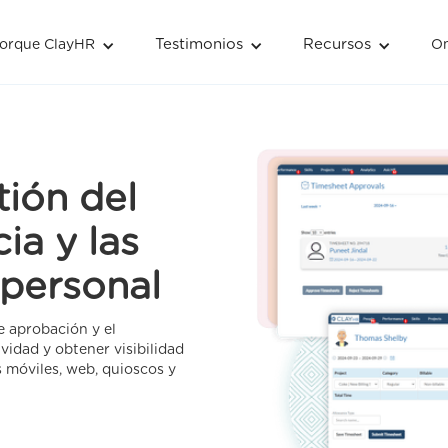
Testimonios
Testimonios
Recursos
Recursos
orque ClayHR
orque ClayHR
O
O
tión del
ia y las
 personal
de aprobación y el
vidad y obtener visibilidad
s móviles, web, quioscos y