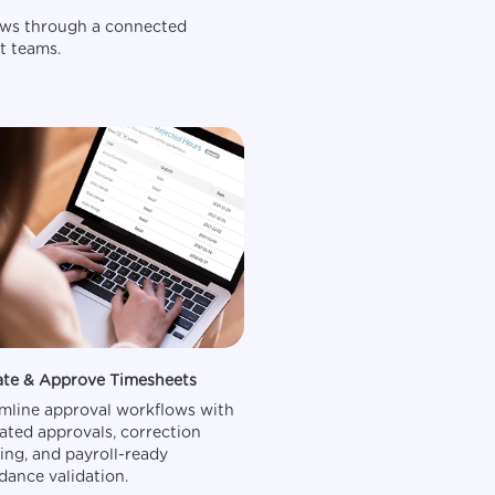
lows through a connected
t teams.
ate & Approve Timesheets
Maintain Workforce Co
mline approval workflows with
Track overrides, approva
ated approvals, correction
workforce logs, and aud
ing, and payroll-ready
attendance records whi
dance validation.
maintaining centralized