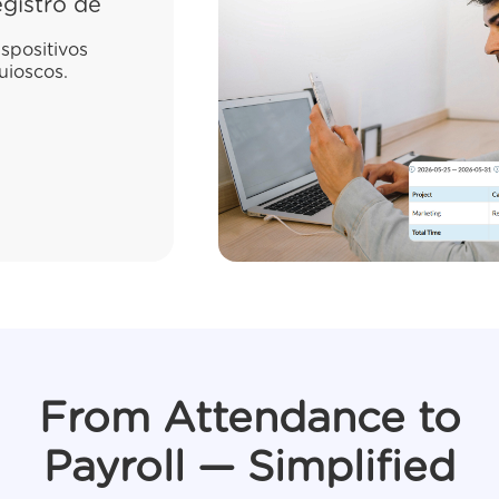
egistro de
ispositivos
uioscos.
From Attendance to
Payroll — Simplified