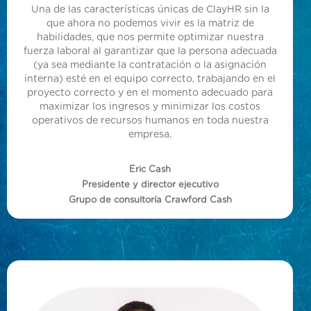
Una de las características únicas de ClayHR sin la
que ahora no podemos vivir es la matriz de
habilidades, que nos permite optimizar nuestra
fuerza laboral al garantizar que la persona adecuada
(ya sea mediante la contratación o la asignación
interna) esté en el equipo correcto, trabajando en el
proyecto correcto y en el momento adecuado para
maximizar los ingresos y minimizar los costos
operativos de recursos humanos en toda nuestra
empresa.
Eric Cash
Presidente y director ejecutivo
Grupo de consultoría Crawford Cash