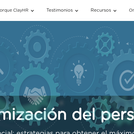
Testimonios
Recursos
orque ClayHR
O
mización del per
ncial: estrategias para obtener el máxi