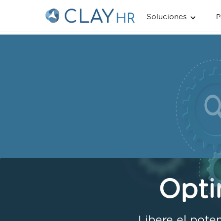
Soluciones
P
Opti
Libere el pote