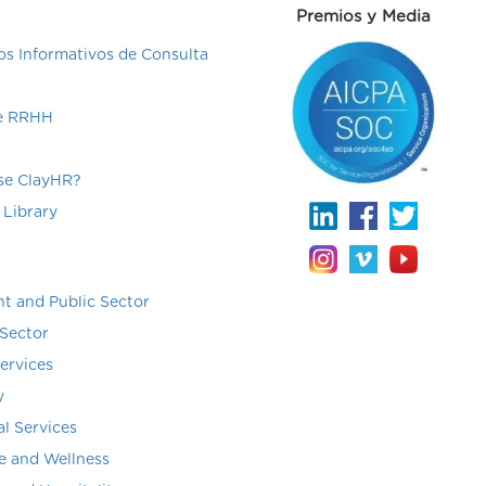
Premios y Media
s Informativos de Consulta
de RRHH
e ClayHR?
 Library
t and Public Sector
Sector
Services
y
al Services
e and Wellness