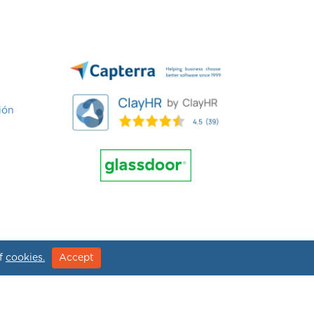
ión
of
cookies.
Accept