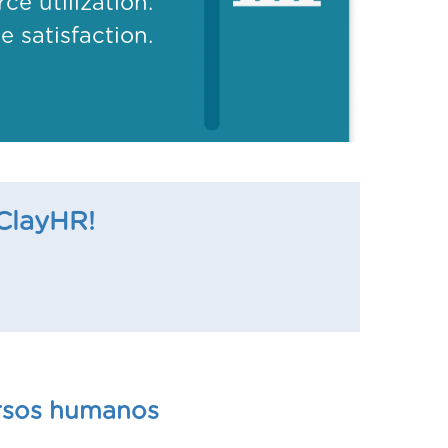
e utilization.
 satisfaction.
 ClayHR!
ursos humanos