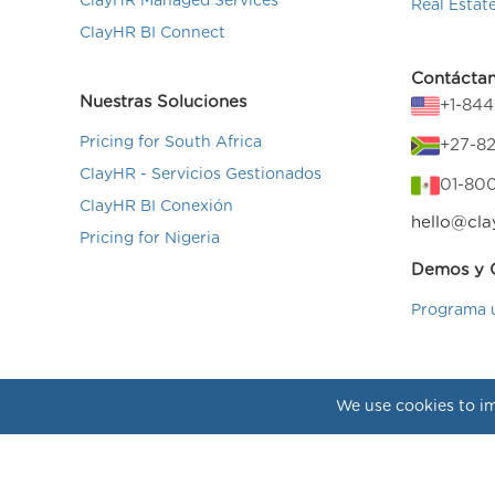
ClayHR Managed Services
Real Estat
ClayHR BI Connect
Contácta
Nuestras Soluciones
+1-84
Pricing for South Africa
+27-82
ClayHR - Servicios Gestionados
01-80
ClayHR BI Conexión
hello@cla
Pricing for Nigeria
Demos y C
Programa 
We use cookies to im