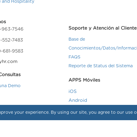
e and Hospitality
nos
Soporte y Atención al Cliente
4-963-7546
Base de
-552-7483
Conocimientos/Datos/Informac
0-681-9583
FAQS
yhr.com
Reporte de Status del Sistema
onsultas
APPS Móviles
una Demo
iOS
Android
prove your experience. By using our site, you agree to our use 