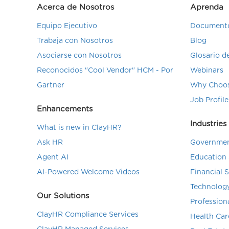
Acerca de Nosotros
Aprenda
Equipo Ejecutivo
Documento
Trabaja con Nosotros
Blog
Asociarse con Nosotros
Glosario 
Reconocidos "Cool Vendor" HCM - Por
Webinars
Gartner
Why Choos
Job Profile
Enhancements
Industries
What is new in ClayHR?
Ask HR
Governmen
Agent AI
Education 
AI-Powered Welcome Videos
Financial 
Technolog
Our Solutions
Profession
ClayHR Compliance Services
Health Car