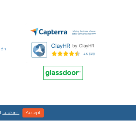
ión
of
cookies.
Accept