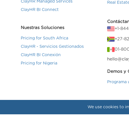
ClayHR Managed Services
Real Estat
ClayHR BI Connect
Contácta
Nuestras Soluciones
+1-84
Pricing for South Africa
+27-82
ClayHR - Servicios Gestionados
01-80
ClayHR BI Conexión
hello@cla
Pricing for Nigeria
Demos y C
Programa 
We use cookies to im