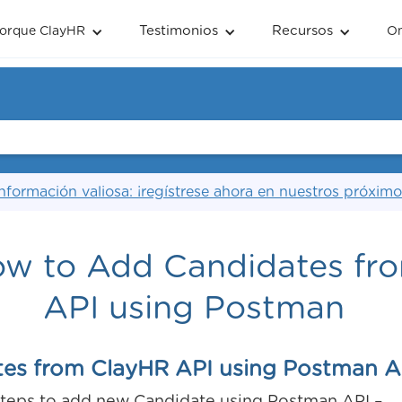
Testimonios
Recursos
orque ClayHR
O
nformación valiosa: ¡regístrese ahora en nuestros próximo
How to Add Candidates fr
API using Postman
es from ClayHR API using Postman A