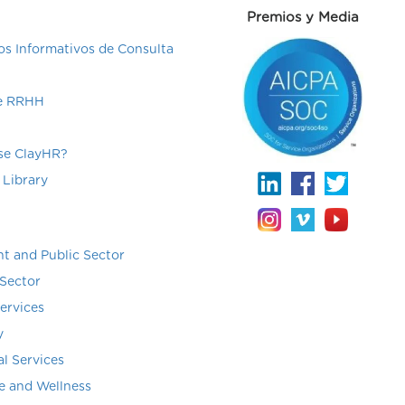
Premios y Media
s Informativos de Consulta
de RRHH
e ClayHR?
 Library
t and Public Sector
Sector
Services
y
al Services
e and Wellness