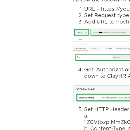
Follow the following 
URL – https://yo
Set Request type
Add URL to Post
Get Authorizatio
down to ClayHR A
Set HTTP Header 
a. Aut
“ZGVtbzpiMmZk
b. Content-Type: 