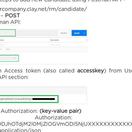
steps to add new Candidate using Postman API –
urcompany.clay.net/rm/candidate/
 –
POST
man API:
n Access token (also called
accesskey
) from Use
PI section:
Authorization:
(key-value pair)
horization: {“acc
ODJhOTdjM2I0MjZlOGVmODI5NjUXXXXXXXXXXXX
application/json