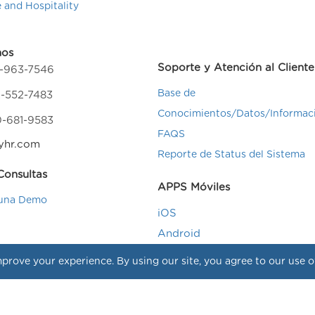
e and Hospitality
nos
Soporte y Atención al Cliente
4-963-7546
Base de
-552-7483
Conocimientos/Datos/Informac
0-681-9583
FAQS
yhr.com
Reporte de Status del Sistema
onsultas
APPS Móviles
una Demo
iOS
Android
prove your experience. By using our site, you agree to our use 