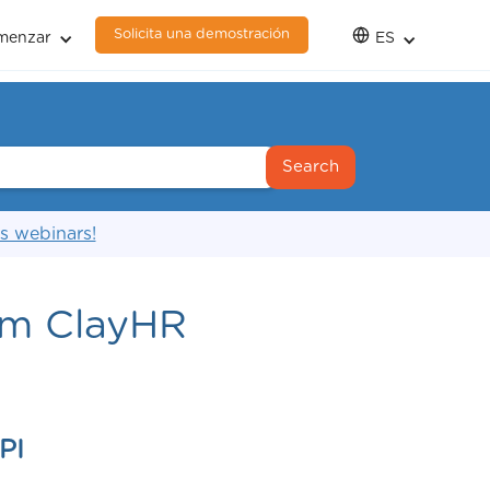
Solicita una demostración
menzar
ES
s webinars!
om ClayHR
PI