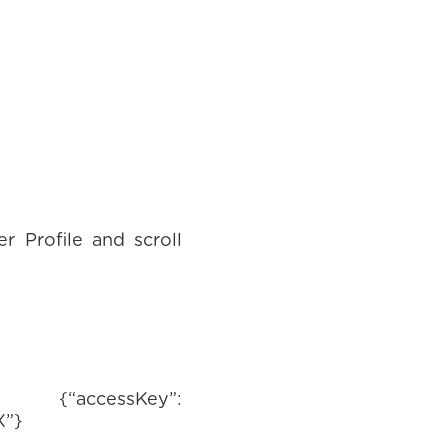
r Profile and scroll
essKey”:
”}