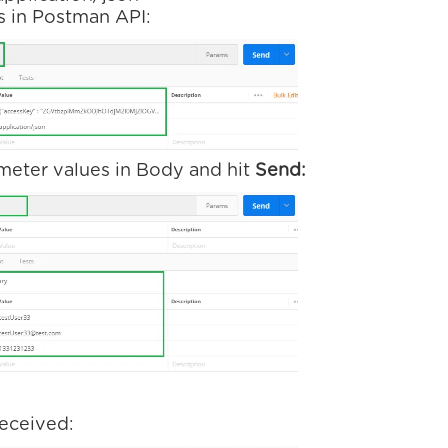
 in Postman API:
meter values in Body and hit
Send:
eceived: