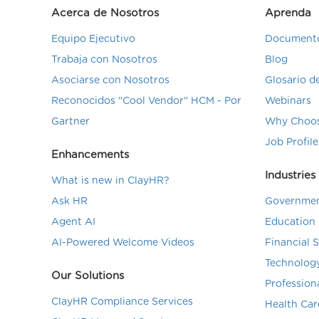
Acerca de Nosotros
Aprenda
Equipo Ejecutivo
Documento
Trabaja con Nosotros
Blog
Asociarse con Nosotros
Glosario 
Reconocidos "Cool Vendor" HCM - Por
Webinars
Gartner
Why Choos
Job Profile
Enhancements
Industries
What is new in ClayHR?
Ask HR
Governmen
Agent AI
Education 
AI-Powered Welcome Videos
Financial 
Technolog
Our Solutions
Profession
ClayHR Compliance Services
Health Car